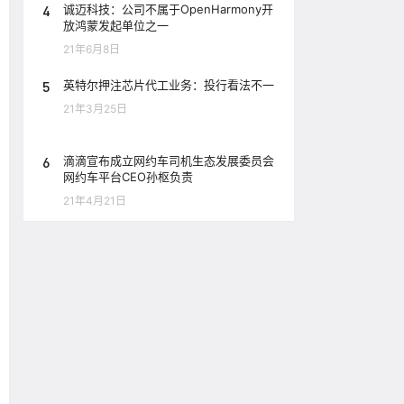
4
诚迈科技：公司不属于OpenHarmony开
放鸿蒙发起单位之一
21年6月8日
5
英特尔押注芯片代工业务：投行看法不一
21年3月25日
6
滴滴宣布成立网约车司机生态发展委员会
网约车平台CEO孙枢负责
21年4月21日