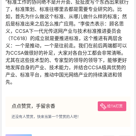
“标准工作的协同绝不是开开会、扯扯皮写个东西出来就行
了，标准策划、标准往哪里去都是需要专业研究的。比
如，首先为什么做这个标准、从哪儿做什么样的标准；然
后是标准出来之后怎么推广应用。”李俊杰表示：顾名思
义，CCSA下一代光传送网产业与技术标准推进委员会
（TC618）的成立就是要推进标准，这个推进有两层含
义：一个是推动，一个是往前走。我们在前后两端都可以
为CCSA做很好的补足，大家对各自分工都会非常清晰。
尤其在这些技术型的、专家型的领导的领导下，能够更好
地发挥自身的产业、技术能力，并结合CCSA极具优势的
产业、标准平台，推动中国光网络产业的持续演进和领
先。
点点赞赏，手留余香
给TA打赏
还没有人赞赏，快来当第一个赞赏的人吧！