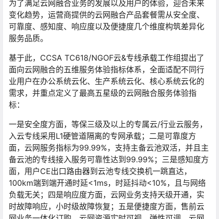
为了满足云网融合业务的发展以及用户的体验，迎合未来
变化趋势，运营商提供的云网融合产品套餐需从安全度、
可靠度、感知度、响应度以及便捷度几个维度构筑差异化
服务品质。
基于此，CCSA TC618/NGOF云&专线承载工作组提出了
面向云网融合的五维服务体验指标体系，全面适配不同行
业用户在办公系统云化、生产系统云化、核心系统云化的
需求，并重点定义了最高五星级的云网融合服务体验指
标：
一是安全度方面，等保三级及以上的专属云/行业云服务，
入云专线采用L1硬管道隔离的专网承载；二是可靠度方
面，云网服务指标为99.99%，支持主备云池双活，并且主
备云池的专线接入服务可靠性达到99.99%；三是感知度方
面，用户CE出口路由器到云池专线交换机一跳直达，
100km端到端开通时延<1ms，时延抖动<10%，且与网络
负载无关；四是响应度方面，云网业务支持天级开通，实
时故障响应，小时级故障恢复；五是便捷度方面，售前云
网业务一体化订购，云网资源实时可视、弹性可调，云网