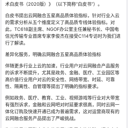
术白皮书（2020版）》（以下简称“白皮书”）。
白皮书提出云网融合五星高品质体验指标，针对行业入云
的需求分析从五个维度定义了高品质专线体验指标。对
此，TC618副主席、NGOF办公室主任兼秘书长、中国电
信光传输专业首席专家李俊杰在接受C114专访时为我们进
行了解读。
差异化服务，明确云网融合五星高品质体验指标
伴随更多行业上云的加速，行业用户对云网融合产品服务
的诉求不断提升，尤其是政务、金融、医疗、工业园区等
高价值行业用户对云的安全性、网络带宽、时延、可靠
性、隔离性、自管理等提出了明确的指标要求。
例如政务、医疗、教育、工业、视频游戏等行业对大带宽
有强烈诉求，金融和云网吧对时延要求很高，同时云网一
体化订购及快速开通已成为普遍需求，这对运营商现有的
云网融合服务产品提出了严峻挑战。