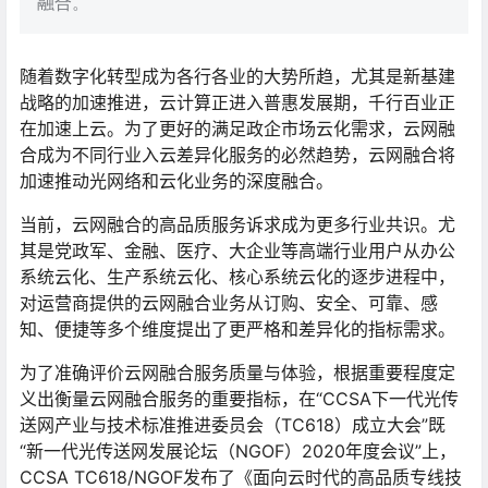
融合。
随着数字化转型成为各行各业的大势所趋，尤其是新基建
战略的加速推进，云计算正进入普惠发展期，千行百业正
在加速上云。为了更好的满足政企市场云化需求，云网融
合成为不同行业入云差异化服务的必然趋势，云网融合将
加速推动光网络和云化业务的深度融合。
当前，云网融合的高品质服务诉求成为更多行业共识。尤
其是党政军、金融、医疗、大企业等高端行业用户从办公
系统云化、生产系统云化、核心系统云化的逐步进程中，
对运营商提供的云网融合业务从订购、安全、可靠、感
知、便捷等多个维度提出了更严格和差异化的指标需求。
为了准确评价云网融合服务质量与体验，根据重要程度定
义出衡量云网融合服务的重要指标，在“CCSA下一代光传
送网产业与技术标准推进委员会（TC618）成立大会”既
“新一代光传送网发展论坛（NGOF）2020年度会议”上，
CCSA TC618/NGOF发布了《面向云时代的高品质专线技