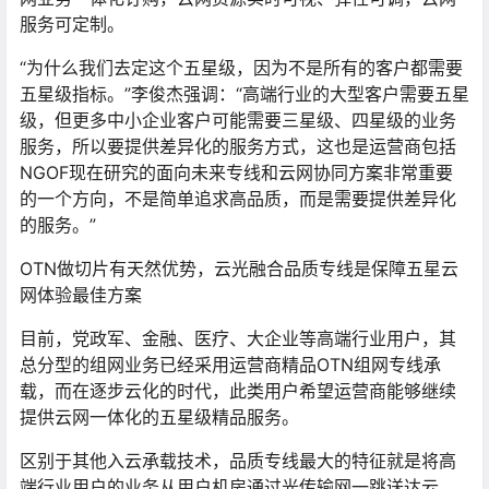
服务可定制。
“为什么我们去定这个五星级，因为不是所有的客户都需要
五星级指标。”李俊杰强调：“高端行业的大型客户需要五星
级，但更多中小企业客户可能需要三星级、四星级的业务
服务，所以要提供差异化的服务方式，这也是运营商包括
NGOF现在研究的面向未来专线和云网协同方案非常重要
的一个方向，不是简单追求高品质，而是需要提供差异化
的服务。”
OTN做切片有天然优势，云光融合品质专线是保障五星云
网体验最佳方案
目前，党政军、金融、医疗、大企业等高端行业用户，其
总分型的组网业务已经采用运营商精品OTN组网专线承
载，而在逐步云化的时代，此类用户希望运营商能够继续
提供云网一体化的五星级精品服务。
区别于其他入云承载技术，品质专线最大的特征就是将高
端行业用户的业务从用户机房通过光传输网一跳送达云