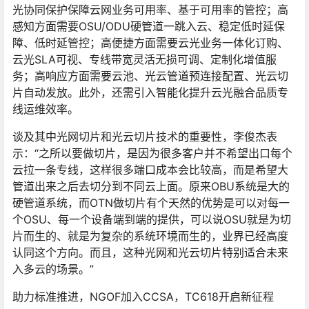
光协同保护保障云网业务可用率、基于可用率的管控；高
感知方面需要OSU/ODU硬管道一跳入云、稳定低时延保
障、低时延管控；高便捷方面需要云光业务一体化订购、
云光SLA可视、专线带宽灵活无损可调、定制化增值服
务；高响应方面需要云池、光云管道预连接配置、光云切
片自动发放。此外，还需引入智能化提升云光融合品质专
线运维效率。
谈及其中光网切片和光云切片技术的重要性，李俊杰表
示：“之所以要做切片，是因为很多客户并不希望出口每个
云拉一条专线，这样很多端口成本会比较高，而是希望大
管道出来之后去切分到不同云上面。原来OBU系统是大的
硬管道系统，而OTN做切片有个天然的优势是可以对每一
个OSU、每一个设备端到端的提供，可以说OSU就是为切
片而生的、就是为复杂的系统环境而生的，业界已经高度
认同这个方向。而且，这种光网和光云切片特别适合未来
入多云的场景。”
助力标准推进，NGOF加入CCSA，TC618开启新征程