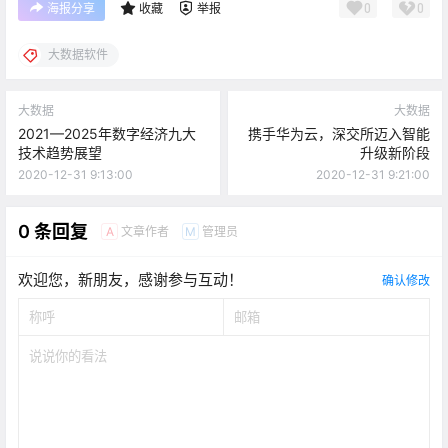
0
0
海报分享
收藏
举报
大数据软件
大数据
大数据
2021—2025年数字经济九大
携手华为云，深交所迈入智能
技术趋势展望
升级新阶段
2020-12-31 9:13:00
2020-12-31 9:21:00
0 条回复
文章作者
管理员
A
M
欢迎您，新朋友，感谢参与互动！
确认修改