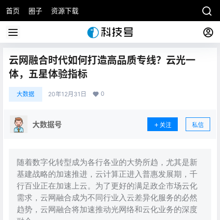
首页
圈子
资源下载
云网融合时代如何打造高品质专线？云光一
体，五星体验指标
0
大数据
20年12月31日
大数据号
关注
私信
随着数字化转型成为各行各业的大势所趋，尤其是新
基建战略的加速推进，云计算正进入普惠发展期，千
行百业正在加速上云。为了更好的满足政企市场云化
需求，云网融合成为不同行业入云差异化服务的必然
趋势，云网融合将加速推动光网络和云化业务的深度