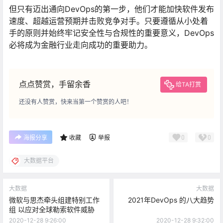
但只有迈出通向DevOps的第一步，他们才能加快软件发布
速度、超越运营预期并击败竞争对手。只要遵循从小处着
手的原则并始终牢记安全性与合规性的重要意义，DevOps
必将成为金融行业走向成功的重要助力。
点点赞赏，手留余香
给TA打赏
还没有人赞赏，快来当第一个赞赏的人吧！
0
0
海报分享
收藏
举报
大数据平台
大数据
大数据
微软与思杰牵头组建特别工作
2021年DevOps 的八大趋势
组 以应对全球勒索软件威胁
2020-12-28 9:26:00
2020-12-28 9:32:00