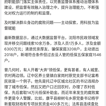
府职能部门落实主体责任，以完善监督体系推动治理体系
建设，把监督有效融入治理之中，提升治理能力，不断强
化对权力运行的制约和监督。
及时解决群众身边的腐败问题——主动探索，用科技为监
督赋能
最新数据显示，通过大数据监督平台，沈阳市民政领域发
现并移交问题线索10余万条，涉及人员1万多人，涉及金额
6300万元；清退优亲厚友、骗保家庭3208户，主动退出
2018户，新增符合条件但过去没人管的低保五保家庭1546
户。
曾几何时，有人开着“大奔”领低保，更有甚者，有人城里、
农村两边领。辽中区养士堡镇白家岗村原党支部书记富希
民就是一个例子。他先是托辽中区城北社区的书记违规办
理了城市低保，然后又把户口迁回农村，办理了农村低
保，先后套取14万元低保补助金。而近年来发生的腐败案
件更是令人警醒，比如，康平县柳树屯乡原党委书记杨宇
新套取财政和专项扶贫资金400多万元；法库县连续查处