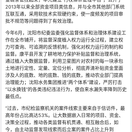
2013年以来全部资金项目类信息，并与全市其他部门系统
互联互通，采用软技术实现硬约束，使一度频发的项目审
批不规范等问题得到了有效治理。
今年6月，沈阳市纪委监委强化监督体系和治理体系建设工
作在全市铺开，将监督深度植入权力运行全过程，建立权
力可查询、可追溯的反馈机制，强化对权力运行的制约和
监督。康平县开发了耕地地力保护补贴监督和治理系统，
通过植入大数据监督，利用卫星图片对农村的每一块承包
土地进行定性、定量、定位分析，彻底弄清补贴资金里面
涉及人的底数、地的底数、钱的底数，推动农业部门提高
治理能力；沈阳水务集团推进“两个体系”建设，严厉打击
“以水换钱”的各类违纪违法行为，使自来水漏失率降到历史
最低点。
“过去，市纪检监察机关的案件线索主要来自于信访件，最
高年份占比高达53%。让大数据嵌入日常的项目、资金、
决策全过程，推动各类监督有机贯通、相互融合后，如
今，由主动监督发现线索而后立案的案件占比上升到