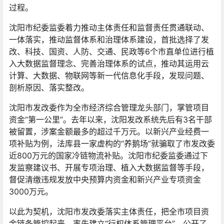
过程。
沈阳市纪委监委着力推动主体责任和监督责任贯通联动、
一体落实，推动监督体系和治理体系建设，首批选择了发
改、科技、国资、人防、交通、民政等6个市直单位进行植
入大数据监督理念、完善治理体系的试点，推动其运用云
计算、大数据、物联网等新一代信息化手段，发现问题、
剖析原因、落实整改。
沈阳市发改委作为全市经济综合管理龙头部门，掌管项目
资金“第一公里”。去年以来，沈阳发改系统先后有3名干部
被留置，涉案金额最多的超过千万元。以新兴产业经费一
项补贴为例，法库县一家虚构的“养鹅场”就骗取了市发改委
近800万元的国家冷链物流补贴。沈阳市纪委监委通过下
发监察建议书、开展专项治理、植入大数据监督等手段，
督促清缴违规发放中央预算内资金和新兴产业专项资金
3000万元。
以此为契机，沈阳市发改委落实主体责任，把全市项目资
金链条管控起来，率先建立“行权体系管理平台”，公开了