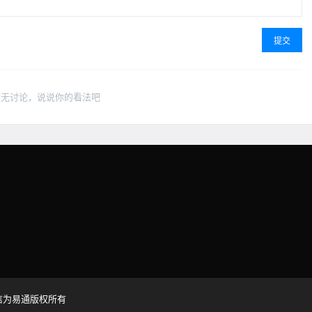
提交
暂无讨论，说说你的看法吧
6 信为易通版权所有