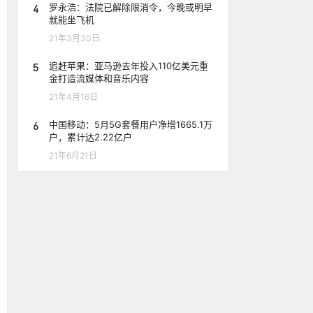
4
罗永浩：法院已解除限消令，今晚或明早
就能坐飞机
21年3月30日
5
追赶苹果：亚马逊去年投入110亿美元重
金打造流媒体和音乐内容
21年4月16日
6
中国移动：5月5G套餐用户净增1665.1万
户，累计达2.22亿户
21年6月21日