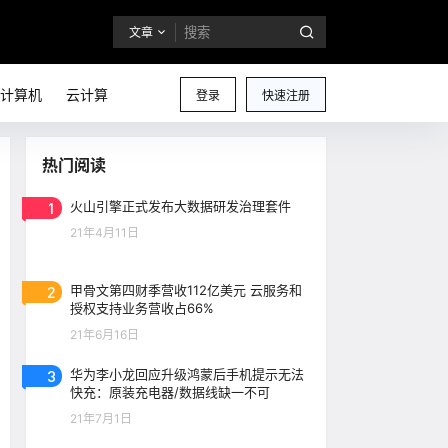
文章
计算机
云计算
登录
快速注册
热门阅读
1
火山引擎正式发布大数据研发治理套件
21年4月11日
2
甲骨文第四财季营收112亿美元 云服务和
授权支持业务营收占66%
21年6月16日
3
华为李小龙回应升级鸿蒙后手机提示无法
快充：原装充电器/数据线缺一不可
21年7月1日