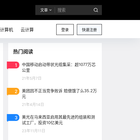
文章
计算机
云计算
登录
快速注册
热门阅读
1
中国移动启动带状光缆集采：超1077万芯
公里
21年5月7日
2
美团因不正当竞争败诉 赔偿饿了么35.2万
元
21年4月14日
3
美光在马来西亚启用其最先进的组装和测
试工厂，投资10亿美元
23年11月11日