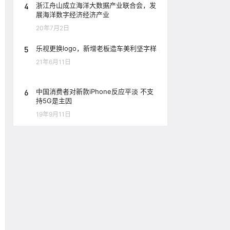
4
浙江舟山成立海洋大数据产业联合会，发
展海洋数字经济经济产业
20年7月2日
5
乐视更换logo，新增老板造车美利坚字样
21年6月11日
6
中国消费者对新款iPhone反应平淡 不支
持5G是主因
19年9月11日