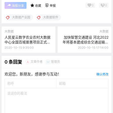
0
0
海报分享
收藏
举报
大数据产业园
大数据软件
大数据
大数据
人民星云数字农业农村大数据
加快智慧交通建设 河北2022
中心全国百城普惠项目正式发
年将基本建成综合交通运输大
布
数据中心体系
2020-10-15 9:35:00
2020-10-15 17:14:00
0 条回复
文章作者
管理员
A
M
欢迎您，新朋友，感谢参与互动！
确认修改