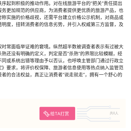
序起到积极的推动作用。对在线旅游平台的“把关”责任提出
服务更加规范的供应商，为消费者提供更优质的旅游产品，也
对称实施的价格歧视，还需平台建立价格公示机制，对商品或
透明度，扭转消费者的信息劣势，并引入权威第三方监督，及
。
权时常面临举证难的窘境。纵然超半数被调查者表示有过被大
熟还没有明确的定义，判定是否“杀熟”的界限比较模糊，经
不同或系统出错等理由予以否认，也呼唤主管部门通过行政立
定》要求，将评价权保障、旅游者信息使用等热点纳入监管范
者的合法权益，真正让消费者“说走就走”，拥有一个舒心的
给TA打赏
共0人