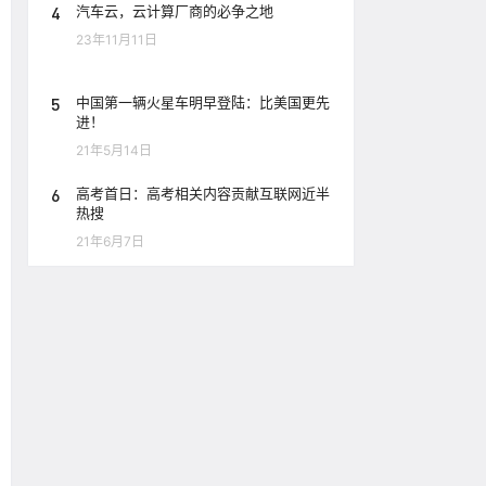
4
汽车云，云计算厂商的必争之地
23年11月11日
5
中国第一辆火星车明早登陆：比美国更先
进！
21年5月14日
6
高考首日：高考相关内容贡献互联网近半
热搜
21年6月7日