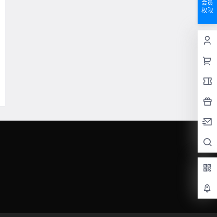
会员
权限