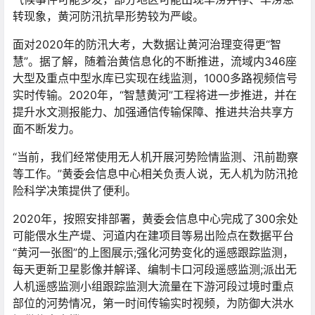
转现象，黄河防汛抗旱形势较为严峻。
面对2020年的防汛大考，大数据让黄河治理变得更“智
慧”。据了解，随着治黄信息化的不断推进，流域内346座
大型及重点中型水库已实现在线监测，1000多路视频信号
实时传输。2020年，“智慧黄河”工程将进一步推进，并在
提升水文测报能力、加强通信传输保障、推进共治共享方
面不断发力。
“当前，我们经常使用无人机开展河势险情监测、汛前勘察
等工作。”黄委会信息中心相关负责人说，无人机为防汛抢
险科学决策提供了便利。
2020年，按照安排部署，黄委会信息中心完成了300余处
可能偎水生产堤、河道内在建项目等易出险点在数据平台
“黄河一张图”的上图展示;强化河势变化的遥感跟踪监测，
每天更新卫星影像并解译、编制卡口河段遥感监测;派出无
人机遥感监测小组跟踪监测大流量在下游河段过境时重点
部位的河势情况，第一时间传输实时视频，为防御大洪水