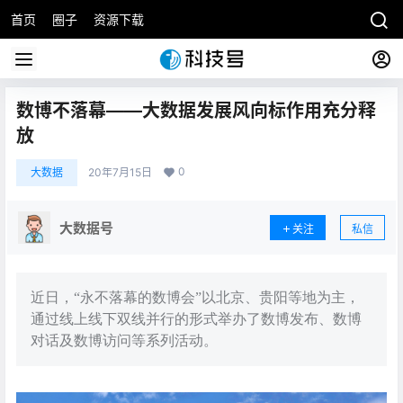
首页
圈子
资源下载
数博不落幕——大数据发展风向标作用充分释
放
0
大数据
20年7月15日
大数据号
关注
私信
近日，“永不落幕的数博会”以北京、贵阳等地为主，
通过线上线下双线并行的形式举办了数博发布、数博
对话及数博访问等系列活动。