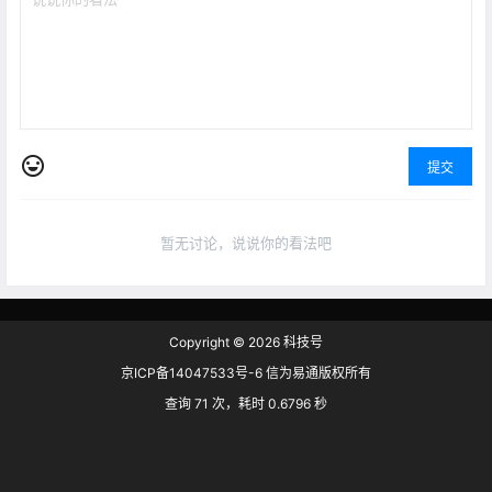
提交
暂无讨论，说说你的看法吧
Copyright © 2026
科技号
京ICP备14047533号-6 信为易通版权所有
查询 71 次，耗时 0.6796 秒