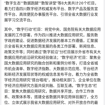
“数字生态”“数据跑腿”“数智讲堂”等8大类共计26个栏目，
着力打造四川数字经济权威发布平台、数字产品及服务宣
传平台、高效便民办事服务平台、引领全省大数据行业发
展学习交流平台。
其中，“数字行动”栏目：将党中央、国务院有关大数据应用
发展的工作部署，作为四川推进大数据应用研究，服务数
字政府建设、促进数据经济发展的基本工作遵循，汇聚展
示全省有关大数据应用发展的各类工作部署、新闻信息、
政策文件等；同时通过“数字前沿”分栏目展示外省市有关大
数据应用的前沿研究和经验做法；“数字经济”栏目：聚焦全
国大数据应用研究的融合创新和案例分析等，打造全省城
市机会清单、数字经济指数、大数据示范应用、平台经济
和新经济发展现状等的权威信息发布平台，着力为全省数
字经济应用研究“搭台唱戏”，推动相关部门、企业单位在数
字经济应用研究方面共促共融、互联互通。“数字生态”栏
目：聚焦大数据应用研究，数据共享开放，合作工作体
系、政策体系等，搭建全省数据共享应用体验展厅，全方
位、立体式展示我省大数据应用研究、对外开放合作的最