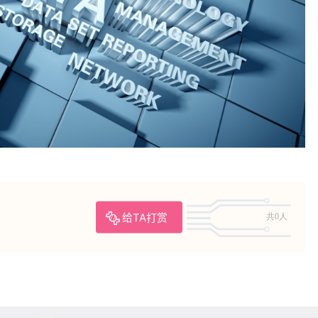
给TA打赏
共0人