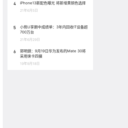
4
iPhone13新配色曝光 将新增黄铜色选择
21年6月5日
5
小熊U享期中成绩单：3年内回收IT设备超
700万台
21年6月29日
6
郭明錤：9月19日华为发布的Mate 30将
采用徕卡四摄
19年9月18日