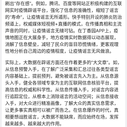
刷出“存在感”。例如，腾讯、百度等网站正积极构建的互联
网实时疫情辟谣平台，强化了信息的准确性，缩短了谣言
的“寿命”，让疫情谣言无所遁形。快手特别开设的肺炎防治
频道上，权威媒体短视频+直播的模式，在传播真相和主流
声音的同时，让疫情谣言无缝可钻。在丁香园APP上，疫
情地图正在大展身手，地方疫情实时数据得以动态展现，
消解了信息壁垒，减轻了民众的盲目恐慌情绪，更客观理
性地分析自己周边的疫情程度，让疫情谣言无风做浪。
实际上，大数据在辟谣方面还在作着更多的“大文章”。如，
从信息预警入手，在了解广泛采集和汇总过往各类型谣言
内容基础上，提前预判，避免被谣言先入为主。从信息源
头入手，健全各领域专家为主的互联网信息核验平台，提
高信息的权威和科学性。从信息传播入手，对谣言内容进
行追踪定位，从根本上消除谣言的活动空间；从信息接收
入手，对大众进行精准画像，了解大众的真实信息需求，
让更多事实真相可以被广而告之。在信息爆炸的时代，真
相要想战胜谣言，大数据不能缺席，而应始终在场，发挥
越来越多、越来越大的作用。