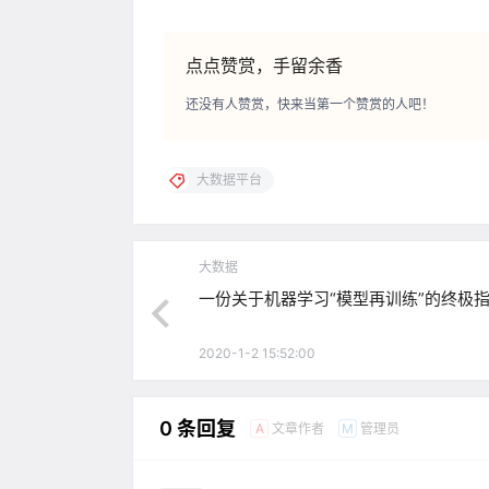
点点赞赏，手留余香
还没有人赞赏，快来当第一个赞赏的人吧！
大数据平台
大数据
一份关于机器学习“模型再训练”的终极
2020-1-2 15:52:00
0 条回复
文章作者
管理员
A
M