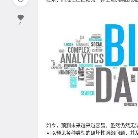
0
如今，预测未来越来越容易。虽然仍然无
可以预见各种类型的破坏性网络问题，并