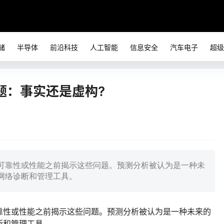
储
半导体
前沿科技
人工智能
信息安全
汽车电子
超级
题：事实还是虚构?
可靠性或性能之前揭示这些问题。预测分析被认为是一种未
网络诊断和管理工具。
靠性或性能之前揭示这些问题。预测分析被认为是一种未来的
断和管理工具。