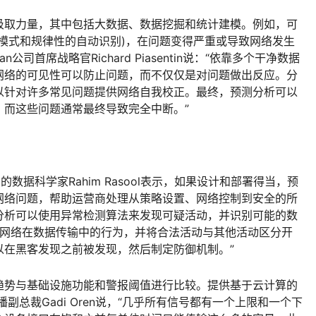
汲取力量，其中包括大数据、数据挖掘和统计建模。例如，可
模式和规律性的自动识别)，在问题变得严重或导致网络发生
公司首席战略官Richard Piasentin说：“依靠多个干净数据
网络的可见性可以防止问题，而不仅仅是对问题做出反应。分
以针对许多常见问题提供网络自我校正。最终，预测分析可以
，而这些问题通常最终导致完全中断。”
o公司的数据科学家Rahim Rasool表示，如果设计和部署得当，预
网络问题，帮助运营商处理从策略设置、网络控制到安全的所
分析可以使用异常检测算法来发现可疑活动，并识别可能的数
扫描网络在数据传输中的行为，并将合法活动与其他活动区分开
以在黑客发现之前被发现，然后制定防御机制。”
趋势与基础设施功能和警报阈值进行比较。提供基于云计算的
术传播副总裁Gadi Oren说，“几乎所有信号都有一个上限和一个下