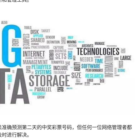
法准确预测第二天的中奖彩票号码，但任何一位网络管理者都
及时进行解决。