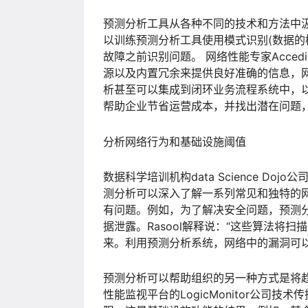
预测分析工具从各种不同的技术和方法中
以训练预测分析工具使用模式识别(数据的
故障之前识别问题。 网络性能专家Accedian
源以及内置冗余来提供良好准确的信息，
析甚至可以集成到闭环业务流程系统中，
帮助企业节省运营成本，并找出潜在问题
分析网络行为和基础设施阈值
数据科学培训机构data Science Doj
测分析可以深入了解一系列常见和独特的
有问题。例如，为了解决安全问题，预测
据泄露。Rasool解释说：“这些算法将
来。利用预测分析系统，网络中的漏洞可
预测分析可以帮助组织的另一种方式是将
性能监视平台的LogicMonitor公司技