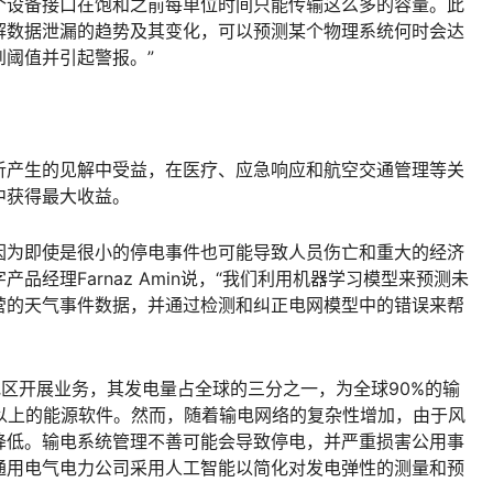
个设备接口在饱和之前每单位时间只能传输这么多的容量。此
解数据泄漏的趋势及其变化，可以预测某个物理系统何时会达
阈值并引起警报。”
析产生的见解中受益，在医疗、应急响应和航空交通管理等关
中获得最大收益。
因为即使是很小的停电事件也可能导致人员伤亡和重大的经济
品经理Farnaz Amin说，“我们利用机器学习模型来预测未
营的天气事件数据，并通过检测和纠正电网模型中的错误来帮
地区开展业务，其发电量占全球的三分之一，为全球90%的输
以上的能源软件。然而，随着输电网络的复杂性增加，由于风
降低。输电系统管理不善可能会导致停电，并严重损害公用事
通用电气电力公司采用人工智能以简化对发电弹性的测量和预