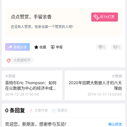
点点赞赏，手留余香
给TA打赏
还没有人赞赏，快来当第一个赞赏的人吧！
0
0
海报分享
收藏
举报
大数据软件
大数据
大数据
英特尔Eric Thompson：如何
2020年招聘大数据人才的六大
在以数据为中心的经济中成为
理由
赢家？
2019-12-29 17:50:00
2019-12-31 13:02:00
0 条回复
文章作者
管理员
A
M
欢迎您，新朋友，感谢参与互动！
确认修改