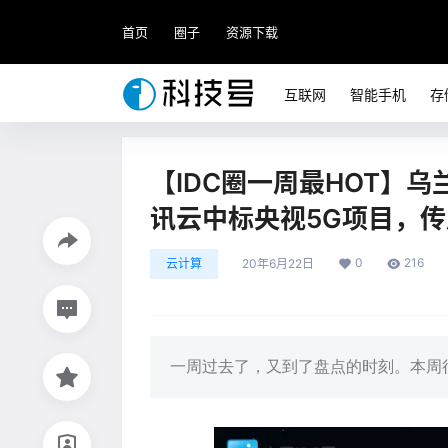
首页
圈子
资源下载
互联网
智能手机
存
【IDC圈一周最HOT】
讯云中标央视5G项目，
0
216
云计算
20年6月22日
一周过去了，又到了盘点的时刻。本周