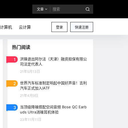
文章
计算机
云计算
登录
快速注册
热门阅读
1
洪锋退出阿尔法（天津）融资担保有限公
司法定代表人
21年5月13日
2
世界汽车标准制定响起中国好声音！吉利
汽车正式加入IATF
21年4月9日
3
当顶级降噪搭配空间音频 Bose QC Earb
uds Ultra消噪耳机体验
23年11月11日