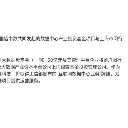
心园区项目通过武清技术开发区(南港工业区)合理用能标准审
耗指标。项目规划建设6600个机柜，现在可正式进入建设实施阶
00余平米，可容纳能耗批复指标下最大数量的机柜及数万台服务
2021年上半年完成，建成后，将成为金山云华北云计算中心
地区业务。