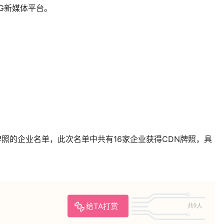
瞎子岛中俄口岸信息化业务等相关业务。
的广东省5G基站和数据中心总体布局规划（2021-2025
省数据中心规模情况、上架率情况和区域分布情况等。此外资
各数据中心集聚区建设的主要任务，将规划建设分为两阶段，
架数量47万个；到 2025 年底，上架率达到 75%以上，机架数