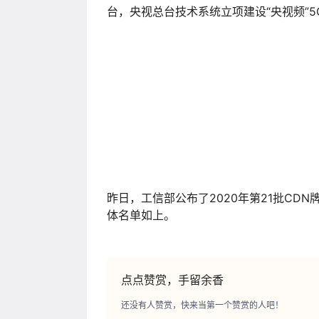
大企业业务上云、央企容灾备份业务、黑
日前，坊间传出了广东省工业和信息化厅印发
年）的相关资料。资料中包括统计的广东
料中明确了改造扩容全省直达通信链路和
到 2022 年底上架率达到 65%以上，机
达100万个。