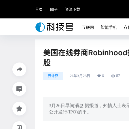
首页
圈子
资源下载
互联网
智能手机
存
美国在线券商Robinho
股
0
57
云计算
21年3月26日
3月26日早间消息 据报道，知情人士表示
公开发行(IPO)的平。