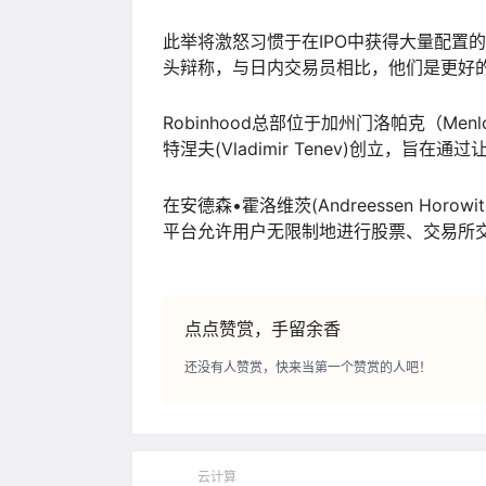
此举将激怒习惯于在IPO中获得大量配置的华尔街。
头辩称，与日内交易员相比，他们是更好
Robinhood总部位于加州门洛帕克（Menlo 
特涅夫(Vladimir Tenev)创立，
在安德森•霍洛维茨(Andreessen Horowitz
平台允许用户无限制地进行股票、交易所交
点点赞赏，手留余香
还没有人赞赏，快来当第一个赞赏的人吧！
云计算