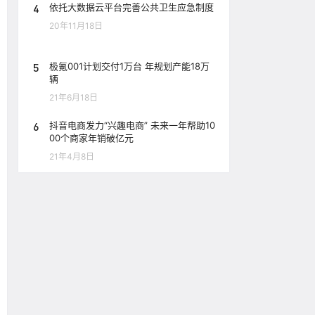
4
依托大数据云平台完善公共卫生应急制度
20年11月18日
5
极氪001计划交付1万台 年规划产能18万
辆
21年6月18日
6
抖音电商发力“兴趣电商” 未来一年帮助10
00个商家年销破亿元
21年4月8日