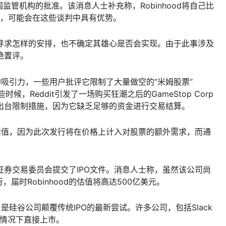
管机构的批准。该消息人士补充称，Robinhood将自己比
梁，可能会在这些谈判中具有优势。
d会寻求怎样的安排，也不确定其雄心是否会实现。由于此事涉及
拒绝置评。
用户的吸引力，一些用户批评它限制了大量做空的“米姆股票”
些时候，Reddit引发了一场购买狂潮之后的GameStop Corp
使其出台限制措施，因为它缺乏足够的资金进行交易结算。
O中的估值，因为此次发行将在价格上计入对股票的额外需求，而通
美国证券交易委员会提交了IPO文件。消息人士称，虽然该公司尚
时Robinhood的估值将高达500亿美元。
划，是硅谷公司颠覆传统IPO的最新尝试。许多公司，包括Slack
家的情况下直接上市。