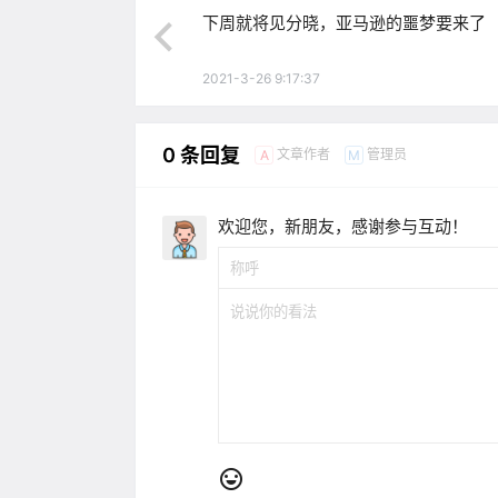
下周就将见分晓，亚马逊的噩梦要来了
2021-3-26 9:17:37
0 条回复
文章作者
管理员
A
M
欢迎您，新朋友，感谢参与互动！