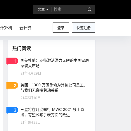
文章
计算机
云计算
登录
快速注册
热门阅读
1
国美杜鹃：期待激活潜力无限的中国家居
家装大市场
21年4月29日
2
美团：1000 万骑手均为外包公司员工，
与我们无直接劳动关系
21年5月10日
3
三星将在月底举行 MWC 2021 线上直
播，有望公布手表方面的改进
21年6月22日