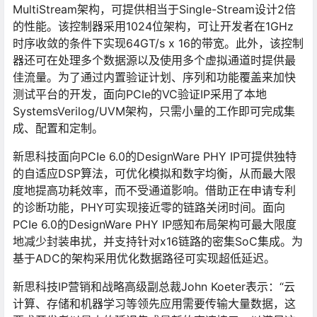
MultiStream架构，可提供相当于Single-Stream设计2倍
的性能。该控制器采用1024位架构，可让开发者在1GHz
时序收敛的条件下实现64GT/s x 16的带宽。此外，该控制
器还可在处理多个数据源以及使用多个虚拟通道时提供最
佳流量。为了通过内置验证计划、序列和功能覆盖来加快
测试平台的开发，面向PCIe的VC验证IP采用了本地
SystemsVerilog/UVM架构，只需小量的工作即可完成集
成、配置和定制。
新思科技面向PCIe 6.0的DesignWare PHY IP可提供独特
的自适应DSP算法，可优化模拟和数字均衡，从而最大限
度地提高功耗效率，而不受通道影响。借助正在申请专利
的诊断功能，PHY可实现接近零的链路关闭时间。面向
PCIe 6.0的DesignWare PHY IP感知布局架构可最大限度
地减少封装串扰，并支持针对x16链路的密集SoC集成。为
基于ADC的架构采用优化数据路径可实现超低延迟。
新思科技IP营销和战略高级副总裁John Koeter表示：“云
计算、存储和机器学习等领先应用需要传输大量数据，这