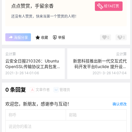
点点赞赏，手留余香
给TA打赏
还没有人赞赏，快来当第一个赞赏的人吧！
0
0
海报分享
收藏
举报
云计算
云计算
云安全日报210326：Ubuntu
新思科技推出新一代交互式代
OpenSSL传输协议工具包发现
码开发平台Euclide 提升设计
拒绝服务漏洞，需要尽快升级
和验证效率
2021-3-26 14:01:06
2021-3-26 14:07:04
0 条回复
文章作者
管理员
A
M
欢迎您，新朋友，感谢参与互动！
确认修改