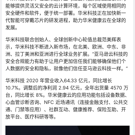
能够提供灵活又安全的云计算环境，每个区域使用相同的
安全硬件和软件，便于统一部署。华米科技正在加快新一
代智能可穿戴芯片的研发进程，助力华米健康云在全球的
发展。
华米科技联合创始人、全球创新中心轮值总裁范美辉表
示，华米科技不断进入新市场，在北美、欧洲、中东、非
洲、拉丁美洲和亚洲进行全球业务扩展。“亚马逊云科技的
安全合规能力有助于让用户更加信任我们能够确保他们个
人数据的安全和隐私，就像他们信任亚马逊云科技一样。”
华米科技 2020 年营业收入64.33 亿元，同比增长
10.7%。调整后的净利润 2.94 亿元，全年出货量 4570 万
台，同比增长 8%。华米健康云的应用功能包括设备数据、
心血管诊断咨询、NFC 近场通讯（连接金融支付、公共交
通、门禁等应用）、社群互动、健康推荐、保险互助、开
放平台、医疗科研等等。