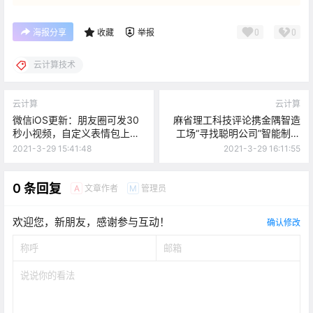
0
0
海报分享
收藏
举报
云计算技术
云计算
云计算
微信iOS更新：朋友圈可发30
麻省理工科技评论携金隅智造
秒小视频，自定义表情包上限
工场“寻找聪明公司”智能制造
999个
专场路演圆满收官
2021-3-29 15:41:48
2021-3-29 16:11:55
0 条回复
文章作者
管理员
A
M
欢迎您，新朋友，感谢参与互动！
确认修改