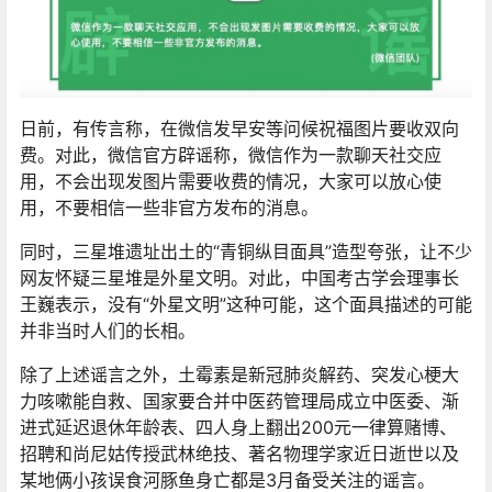
日前，有传言称，在微信发早安等问候祝福图片要收双向
费。对此，微信官方辟谣称，微信作为一款聊天社交应
用，不会出现发图片需要收费的情况，大家可以放心使
用，不要相信一些非官方发布的消息。
同时，三星堆遗址出土的“青铜纵目面具”造型夸张，让不少
网友怀疑三星堆是外星文明。对此，中国考古学会理事长
王巍表示，没有“外星文明”这种可能，这个面具描述的可能
并非当时人们的长相。
除了上述谣言之外，土霉素是新冠肺炎解药、突发心梗大
力咳嗽能自救、国家要合并中医药管理局成立中医委、渐
进式延迟退休年龄表、四人身上翻出200元一律算赌博、
招聘和尚尼姑传授武林绝技、著名物理学家近日逝世以及
某地俩小孩误食河豚鱼身亡都是3月备受关注的谣言。