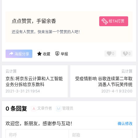
点点赞赏，手留余香
给TA打赏
还没有人赞赏，快来当第一个赞赏的人吧！
0
0
海报分享
收藏
举报
云计算
云计算
京东:将京东云计算和人工智能
受疫情影响 谷歌连续第二年取
业务分拆给京东数科
消愚人节玩笑传统
2021-3-31 21:19:54
2021-4-1 9:32:00
0 条回复
文章作者
管理员
A
M
欢迎您，新朋友，感谢参与互动！
确认修改