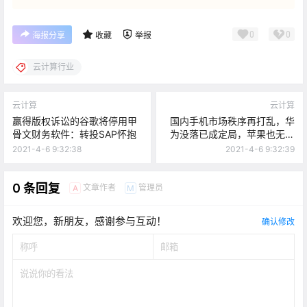
0
0
海报分享
收藏
举报
云计算行业
云计算
云计算
赢得版权诉讼的谷歌将停用甲
国内手机市场秩序再打乱，华
骨文财务软件：转投SAP怀抱
为没落已成定局，苹果也无缘
第一
2021-4-6 9:32:38
2021-4-6 9:32:39
0 条回复
文章作者
管理员
A
M
欢迎您，新朋友，感谢参与互动！
确认修改