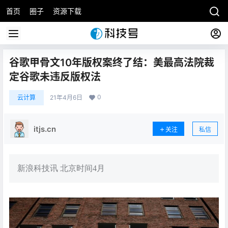
首页
圈子
资源下载
谷歌甲骨文10年版权案终了结：美最高法院裁
定谷歌未违反版权法
0
云计算
21年4月6日
itjs.cn
关注
私信
新浪科技讯 北京时间4月