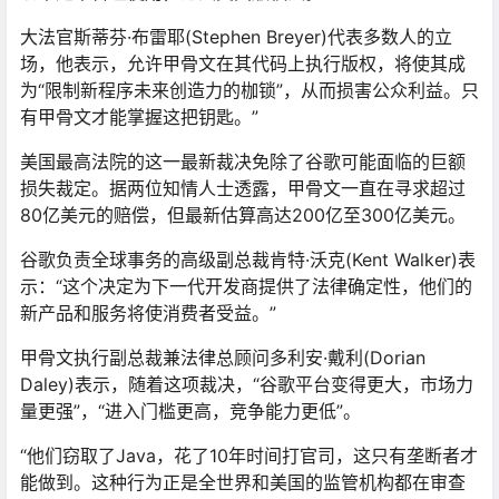
大法官斯蒂芬·布雷耶(Stephen Breyer)代表多数人的立
场，他表示，允许甲骨文在其代码上执行版权，将使其成
为“限制新程序未来创造力的枷锁”，从而损害公众利益。只
有甲骨文才能掌握这把钥匙。”
美国最高法院的这一最新裁决免除了谷歌可能面临的巨额
损失裁定。据两位知情人士透露，甲骨文一直在寻求超过
80亿美元的赔偿，但最新估算高达200亿至300亿美元。
谷歌负责全球事务的高级副总裁肯特·沃克(Kent Walker)表
示：“这个决定为下一代开发商提供了法律确定性，他们的
新产品和服务将使消费者受益。”
甲骨文执行副总裁兼法律总顾问多利安·戴利(Dorian
Daley)表示，随着这项裁决，“谷歌平台变得更大，市场力
量更强”，“进入门槛更高，竞争能力更低”。
“他们窃取了Java，花了10年时间打官司，这只有垄断者才
能做到。这种行为正是全世界和美国的监管机构都在审查