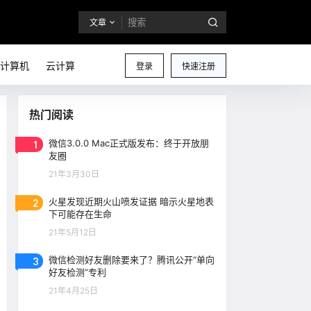
文章
计算机
云计算
登录
快速注册
热门阅读
1
微信3.0.0 Mac正式版发布：终于开放朋
友圈
21年3月30日
2
火星发现近期火山喷发证据 暗示火星地表
下可能存在生命
21年5月12日
3
微信检测好友删除要来了？腾讯公开“单向
好友检测”专利
21年4月25日