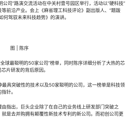
明公司”路演交流活动在中关村壹号园区举行，活动以“硬科技”
技等前沿产业。会上《麻省理工科技评论》副出版人、“题跋
司如何驾驭未来科技趋势》的演讲。
图 | 陈序
“全球最聪明的50家公司”榜单，同时陈序详细分析了大热的芯
局芯片研发的背后原因。
种最具突破性的技术以及50家聪明的公司，这一榜单是科技领
的指针。
榜理由指出，巨头企业除了在自己的业务线上研发部门突破之
，就是去并购拥有颠覆性新技术专利的新公司。而初创公司更