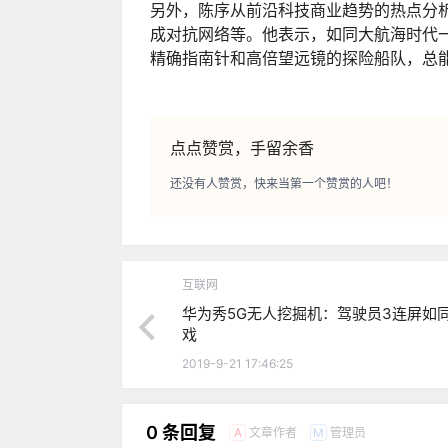
另外，陈序从前沿科技商业趋势的热点分
成对抗网络等。他表示，如同大航海时代
精确指南针和高倍望远镜的探险船队，总
点点赞赏，手留余香
还没有人赞赏，快来当第一个赞赏的人吧！
互联网
华为秀5G无人挖掘机：驾驶员3连屏如
戏
2019-9-21 17:46:25
0 条回复
文章作者
管理员
A
M