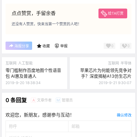
点点赞赏，手留余香
给TA打赏
还没有人赞赏，快来当第一个赞赏的人吧！
0
0
海报分享
收藏
举报
互联网
人工智能
互联网
半导体
零门槛制作百度地图个性语音
苹果芯片为何能领先竞争对
包 AI惠及普通人
手？深度揭秘A13仿生芯片
2019-9-20 18:38:34
2019-9-21 9:30:07
0 条回复
文章作者
管理员
A
M
欢迎您，新朋友，感谢参与互动！
确认修改