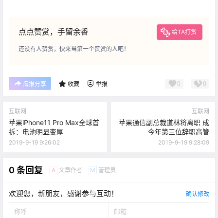
点点赞赏，手留余香
给TA打赏
还没有人赞赏，快来当第一个赞赏的人吧！
0
0
海报分享
收藏
举报
互联网
互联网
苹果iPhone11 Pro Max全球首
苹果通信副总裁道林将离职 成
拆：电池明显变厚
今年第三位辞职高管
2019-9-19 9:26:02
2019-9-19 9:28:09
0 条回复
文章作者
管理员
A
M
欢迎您，新朋友，感谢参与互动！
确认修改