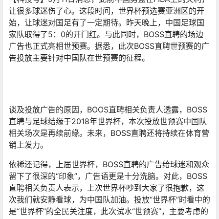
让很多球迷伤了心。这段时间，世界杯预选赛亚洲区的开
始，让球迷对国足有了一定期待。昨天晚上，中国足球国
家队取得了5：0的开门红。与此同时，BOSS直聘的场边
广告也正式亮相世预赛。据悉，此次BOSS直聘世预赛的广
告投放主要针对中国队在世预赛的征程。
谈及投放广告的原因，BOOS直聘相关负责人透露，BOSS
直聘与足球结缘于2018年世界杯，本次投放世预赛中国队
相关场次是再续前缘。未来，BOSS直聘还将持续在体育营
销上发力。
依稀还记得，上届世界杯，BOSS直聘的广告给球迷和观众
留下了很深的“印象”，广告语更是十分洗脑。对此，BOSS
直聘相关负责人表示，上次世界杯吵到大家了很抱歉，这
次我们就安静看球，为中国队加油。投放“世界杯”时看中的
是“世界杯”的全民关注度，此次试水“世预赛”，主要考虑的