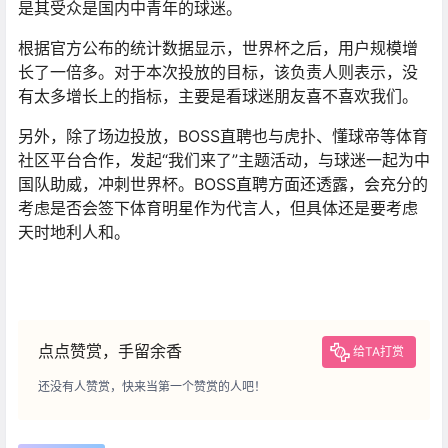
是其受众是国内中青年的球迷。
根据官方公布的统计数据显示，世界杯之后，用户规模增
长了一倍多。对于本次投放的目标，该负责人则表示，没
有太多增长上的指标，主要是看球迷朋友喜不喜欢我们。
另外，除了场边投放，BOSS直聘也与虎扑、懂球帝等体育
社区平台合作，发起“我们来了”主题活动，与球迷一起为中
国队助威，冲刺世界杯。BOSS直聘方面还透露，会充分的
考虑是否会签下体育明星作为代言人，但具体还是要考虑
天时地利人和。
点点赞赏，手留余香
给TA打赏
还没有人赞赏，快来当第一个赞赏的人吧！