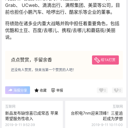
Grab、 UCweb、滴滴出行、满帮集团、美菜等公司，目
前也担任小鹏汽车、哈啰出行、酷家乐等企业的董事。
符绩勋在诸多业内重大战略并购中担任着重要角色，包括
优酷和土豆、百度/去哪儿、携程/去哪儿和蘑菇街/美丽
说。
点点赞赏，手留余香
给TA打赏
还没有人赞赏，快来当第一个赞赏的人吧！
0
0
海报分享
收藏
举报
互联网
互联网
新品发布缺惊喜已成常态 苹果
台积电7nm迎来顶峰！三星追
寄望服务性收入
赶成为梦想
2019-9-11 9:52:39
2019-9-11 10:11:00