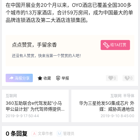
在中国开展业务20个月以来，OYO酒店已覆盖全国300多
个城市的1.3万家酒店，合计59万房间，成为中国最大的单
品牌连锁酒店及第二大酒店连锁集团。
点点赞赏，手留余香
给TA打赏
还没有人赞赏，快来当第一个赞赏的人吧！
0
0
海报分享
收藏
举报
互联网
互联网
半导体
360互助联合e代驾发起“小马
华为三星抢发5G集成芯片 外
甲公益计划” 为代驾师傅提供
媒：威胁高通地位
大病互助服务
2019-9-9 17:50:44
2019-9-10 8:45:00
0 条回复
文章作者
管理员
A
M