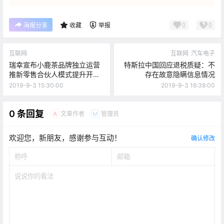
0
0
海报分享
收藏
举报
互联网
互联网
汽车电子
瑞幸宣布小鹿茶品牌独立运营
特斯拉中国回应退税质疑：不
推新零售合伙人模式提升开店
存在故意隐瞒信息情况
速度
2019-9-3 15:30:00
2019-9-3 16:38:00
0 条回复
文章作者
管理员
A
M
欢迎您，新朋友，感谢参与互动！
确认修改