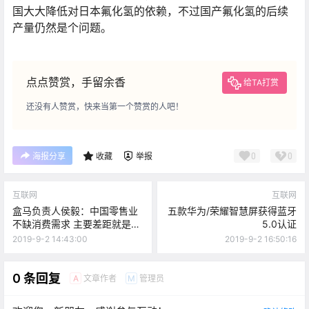
国大大降低对日本氟化氢的依赖，不过国产氟化氢的后续
产量仍然是个问题。
点点赞赏，手留余香
给TA打赏
还没有人赞赏，快来当第一个赞赏的人吧！
0
0
海报分享
收藏
举报
互联网
互联网
盒马负责人侯毅：中国零售业
五款华为/荣耀智慧屏获得蓝牙
不缺消费需求 主要差距就是商
5.0认证
品力
2019-9-2 14:43:00
2019-9-2 16:50:16
0 条回复
文章作者
管理员
A
M