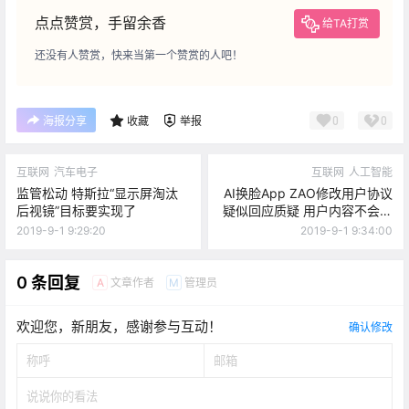
点点赞赏，手留余香
给TA打赏
还没有人赞赏，快来当第一个赞赏的人吧！
0
0
海报分享
收藏
举报
互联网
汽车电子
互联网
人工智能
监管松动 特斯拉“显示屏淘汰
AI换脸App ZAO修改用户协议
后视镜”目标要实现了
疑似回应质疑 用户内容不会用
作他用
2019-9-1 9:29:20
2019-9-1 9:34:00
0 条回复
文章作者
管理员
A
M
欢迎您，新朋友，感谢参与互动！
确认修改