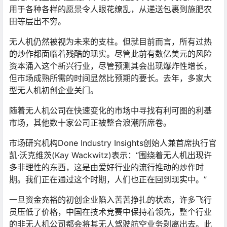
用于各种各样的愿景令人眼花缭乱，从递送包裹到施肥农
田等层出不穷。
无人机仍然被视为未来的支柱。但就目前而言，所有过热
的炒作都面临着残酷的现实。尽管此前有数亿美元的风险
资本涌入这个新兴行业，尽管预测其会出现爆炸性增长，
但市场成熟所需的时间显然比预期的要长。去年，多家大
型无人机初创企业关门。
随着无人机公司在快速变化的市场中寻找有利可图的利基
市场，其他数十家公司正被整合浪潮所席卷。
市场研究机构Done Industry Insights创始人兼首席执行官
凯·沃克维茨(Kay Wackwitz)表示：“围绕着无人机出现许
多非理性的东西，这是由爱好行业的流行推动的炒作时
期。我们正在通过这个时期，人们也正在回到现实中。”
一旦资金充裕的初创企业陷入苦苦挣扎的状态，许多飞行
员压低了价格，中国在技术竞赛中保持着领先，整个行业
的非无人机公司都会将其无人驾驶航空业务剥离出去。此