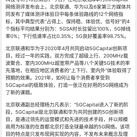
网络测评发布会上，北京联通、华为以及6家第三方媒体共
同发布了媒体测评体验日中每条体验路线的12个网络指
标，其中典型代表“占得上、保持稳、体验优、信号好”的4
个指标平均结果分别为：5GSA时长驻留比100%，5G掉线
率0%；下行低速率占比0.35%；5G良好覆盖率98.75%。
北京联通和华为于2020年4月共同启动5GCapital创新项
目，经过一年的实践，双方完成了超级上行、200MHz载
波聚合、室内300MHz超宽带产品等八个关键5G技术的率
先落地，在相应地区消费者的“上下行、室内外”体验取得了
预期的效果。2021年，如何让每个消费者享受到
5GCapital的极致体验，打造一张泛在好用的5G网络成为
了新的课题。
北京联通副总经理杨力凡表示：“5GCapital进入了新的阶
段，5GCapital是北京联通和华为共同创建的5G创新项
目，是通过领先的运营模式和先进的技术手段，并以规模
商用为标准的在首都北京打造全球最卓越的5G网络。该项
目的特点是只发布现网实现的内容，不发布未来概念及理