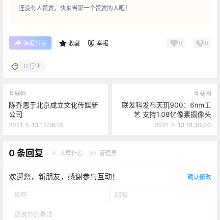
还没有人赞赏，快来当第一个赞赏的人吧！
0
0
海报分享
收藏
举报
IT行业
互联网
互联网
陈乔恩于北京成立文化传媒新
联发科发布天玑900：6nm工
公司
艺 支持1.08亿像素摄像头
2021-5-13 17:56:16
2021-5-13 18:30:00
0 条回复
文章作者
管理员
A
M
欢迎您，新朋友，感谢参与互动！
确认修改