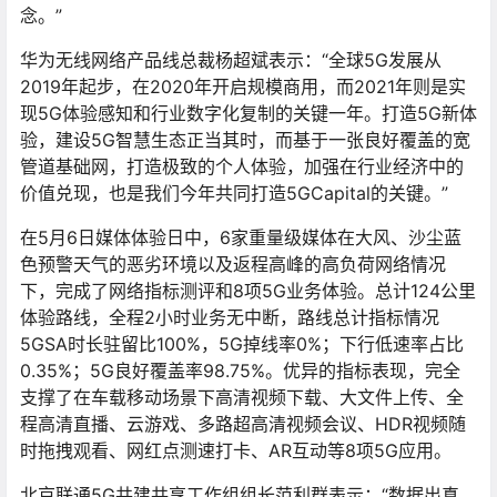
念。”
华为无线网络产品线总裁杨超斌表示：“全球5G发展从
2019年起步，在2020年开启规模商用，而2021年则是实
现5G体验感知和行业数字化复制的关键一年。打造5G新体
验，建设5G智慧生态正当其时，而基于一张良好覆盖的宽
管道基础网，打造极致的个人体验，加强在行业经济中的
价值兑现，也是我们今年共同打造5GCapital的关键。”
在5月6日媒体体验日中，6家重量级媒体在大风、沙尘蓝
色预警天气的恶劣环境以及返程高峰的高负荷网络情况
下，完成了网络指标测评和8项5G业务体验。总计124公里
体验路线，全程2小时业务无中断，路线总计指标情况
5GSA时长驻留比100%，5G掉线率0%；下行低速率占比
0.35%；5G良好覆盖率98.75%。优异的指标表现，完全
支撑了在车载移动场景下高清视频下载、大文件上传、全
程高清直播、云游戏、多路超高清视频会议、HDR视频随
时拖拽观看、网红点测速打卡、AR互动等8项5G应用。
北京联通5G共建共享工作组组长范利群表示：“数据出真