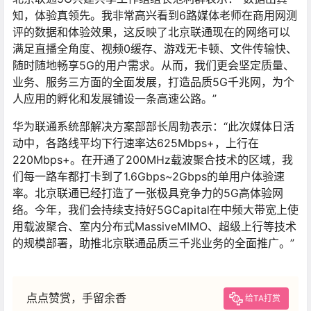
知，体验真领先。我非常高兴看到6路媒体老师在商用网测
评的数据和体验效果，这反映了北京联通现在的网络可以
满足直播全角度、视频0缓存、游戏无卡顿、文件传输快、
随时随地畅享5G的用户需求。从而，我们更会坚定质量、
业务、服务三方面的全面发展，打造品质5G千兆网，为个
人应用的孵化和发展铺设一条高速公路。”
华为联通系统部解决方案部部长周勃表示：“此次媒体日活
动中，各路线平均下行速率达625Mbps+，上行在
220Mbps+。在开通了200MHz载波聚合技术的区域，我
们每一路车都打卡到了1.6Gbps~2Gbps的单用户体验速
率。北京联通已经打造了一张极具竞争力的5G高体验网
络。今年，我们会持续支持好5GCapital在中频大带宽上使
用载波聚合、室内分布式MassiveMIMO、超级上行等技术
的规模部署，助推北京联通品质三千兆业务的全面推广。”
点点赞赏，手留余香
给TA打赏