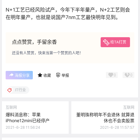
N+1工艺已经风险试产，今年下半年量产，N+2工艺则会
在明年量产，也就是说国产7nm工艺最快明年见到。
点点赞赏，手留余香
给TA打赏
还没有人赞赏，快来当第一个赞赏的人吧！
0
0
海报分享
收藏
举报
IT行业
互联网
互联网
爆料消息称：苹果
董明珠称明年不会退休 就算退
iPhone12mini已经停产
休也不会卖股票
2021-6-28 11:56:24
2021-6-28 11:57:57