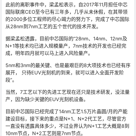
此前的离职事件中，梁孟松表示，自2017年11月担任中芯
国际联席CEO至今已有三年多，几乎从未休假，在其带领
的2000多位工程师的尽心竭力的努力下，完成了中芯国际
从28nm到7nm工艺的五个世代的技术开发。
据梁孟松透露，目前中芯国际的“28nm、14nm、12nm及
N+1等技术均已进入规模量产，7nm技术的开发也已经完
成，明年四月就可以马上进入风险量产。
5nm和3nm的最关键、也是最艰巨的8大项技术也已经有序
展开， 只待EUV光刻机的到来，就可以进入全面开发阶
段”。
当然，7工艺以下的先进工艺现在还只是技术研发，没法量
产，因为缺少关键的EUV光刻机设备。
目前中芯国际已经完成了14nm工艺1.5万片晶圆/月的产能
建设目标，接下来的重点是N+1、N+2代工艺，尽管官方
一直没有透露具体多少，不过业界认为N+1工艺大概是8到
10nm节点，N+2工艺则是7nm节点。