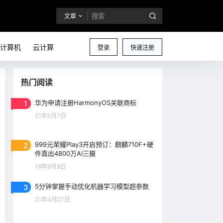
文章
计算机
云计算
登录
快速注册
热门阅读
1
华为申请注册HarmonyOS关联商标
21年5月7日
2
999元荣耀Play3开启预订：麒麟710F+硬
件直出4800万AI三摄
19年9月9日
3
5分钟掌握手动优化机器学习模型超参数
21年4月27日