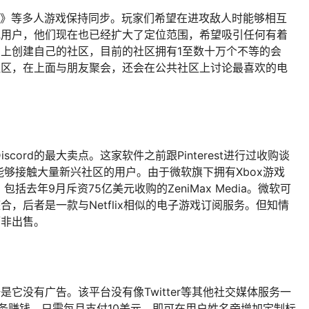
垒之夜》等多人游戏保持同步。玩家们希望在进攻敌人时能够相互
其他用户，他们现在也已经扩大了定位范围，希望吸引任何有着
rd上创建自己的社区，目前的社区拥有1至数十万个不等的会
密社区，在上面与朋友聚会，还会在公共社区上讨论最喜欢的电
cord的最大卖点。这家软件之前跟Pinterest进行过收购谈
够接触大量新兴社区的用户。由于微软旗下拥有Xbox游戏
去年9月斥资75亿美元收购的ZeniMax Media。微软可
ss相整合，后者是一款与Netflix相似的电子游戏订阅服务。但知情
而非出售。
一是它没有广告。该平台没有像Twitter等其他社交媒体服务一
服务赚钱。只需每月支付10美元，即可在用户姓名旁增加定制标