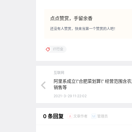
点点赞赏，手留余香
还没有人赞赏，快来当第一个赞赏的人吧！
IT行业
互联网
阿里系成立\"合肥菜划算\" 经营范围含
销售等
2021-3-29 11:22:02
0 条回复
文章作者
管理员
A
M