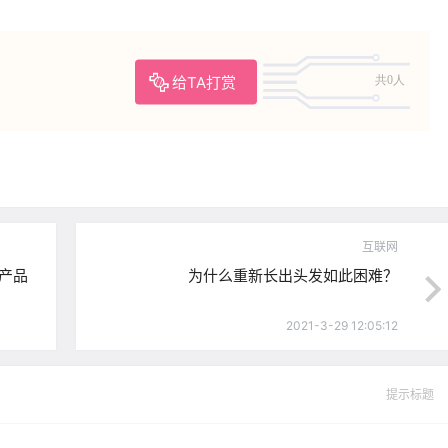
给TA打赏
共0人
互联网
农产品
为什么重新长出头发如此困难？
2021-3-29 12:05:12
提示标题