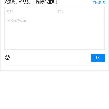
欢迎您，新朋友，感谢参与互动！
确认修改
提交
暂无讨论，说说你的看法吧
首页
专题
认证
搜索
菜单
我的
Copyright © 2026
科技号
京ICP备14047533号-6 信为易通版权所有