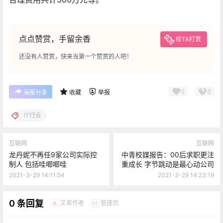
点点赞赏，手留余香
给TA打赏
还没有人赞赏，快来当第一个赞赏的人吧！
0
0
海报分享
收藏
举报
IT行业
互联网
互联网
龙丹妮不再任9家公司实际控
中青校媒报告：00后求职更注
制人 包括哇唧唧哇
重成长 字节跳动是最心动公司
2021-3-29 14:11:54
2021-3-29 14:23:19
0 条回复
文章作者
管理员
A
M