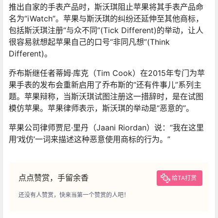
推出自家的手表产品时，斯沃琪阻止苹果将其手表产品命
名为“iWatch”。苹果与斯沃琪的纠纷还延伸至其他商标，
包括斯沃琪注册“与众不同”(Tick Different)的举动，让人
很容易就想起苹果自己的口号“非同凡想”(Think
Different)。
乔布斯继任者蒂姆·库克（Tim Cook）在2015年专门为苹
果手表的发布会重新启用了乔布斯的“还有件事儿”系列主
题。苹果辩称，当斯沃琪试图注册这一措辞时，是在试图
模仿苹果。苹果律师表示，斯沃琪的举动是“恶意的”。
苹果公司律师贾尼·里丹（Jaani Riordan）说：“我在这里
用’戏仿’一词来描述这种恶意使用商标的行为。”
点点赞赏，手留余香
给TA打赏
还没有人赞赏，快来当第一个赞赏的人吧！