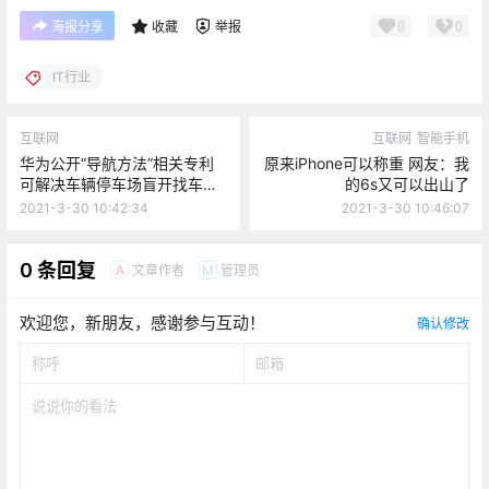
0
0
海报分享
收藏
举报
IT行业
互联网
互联网
智能手机
华为公开“导航方法”相关专利
原来iPhone可以称重 网友：我
可解决车辆停车场盲开找车位
的6s又可以出山了
难题
2021-3-30 10:42:34
2021-3-30 10:46:07
0 条回复
文章作者
管理员
A
M
欢迎您，新朋友，感谢参与互动！
确认修改