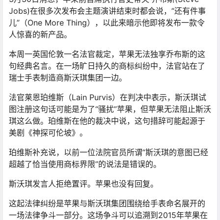
Jobs)在很多次发布会主题演讲结束时都会说，“还有件事
儿”（One More Thing），以此来暗示他即将发布一款令
人惊喜的新产品。
本周一英国伦敦一名法官裁定，苹果无法独享乔布斯的这
句经典名言。在一场旷日持久的商标纠纷中，法官站在了
瑞士手表制造商斯沃琪集团一边。
法官莱恩珀维斯（Lain Purvis）在判决中表示，斯沃琪试
图注册这句话可能是为了“骚扰”苹果，但苹果无法阻止斯沃
琪这么做。珀维斯在他的裁决中说，这句措辞可能起源于
美剧《神探可伦坡》。
珀维斯补充说，以前一位法院官员所谓“斯沃琪的意图已经
超越了恰当使用商标界限”的说法是错误的。
斯沃琪发言人拒绝置评。苹果也没有回复。
这起法律纠纷是苹果与斯沃琪集团围绕给手表命名展开的
一场法律争斗一部分。这场争斗可以追溯到2015年苹果在