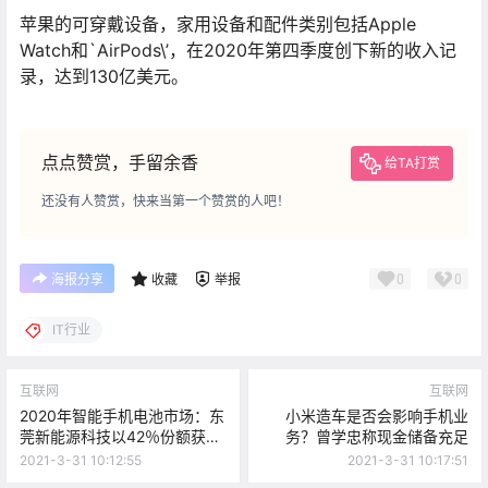
苹果的可穿戴设备，家用设备和配件类别包括Apple
Watch和`AirPods\’，在2020年第四季度创下新的收入记
录，达到130亿美元。
点点赞赏，手留余香
给TA打赏
还没有人赞赏，快来当第一个赞赏的人吧！
0
0
海报分享
收藏
举报
IT行业
互联网
互联网
2020年智能手机电池市场：东
小米造车是否会影响手机业
莞新能源科技以42％份额获得
务？曾学忠称现金储备充足
第一
2021-3-31 10:12:55
2021-3-31 10:17:51