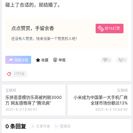
碰上了合适的，就结婚了。
点点赞赏，手留余香
给TA打赏
还没有人赞赏，快来当第一个赞赏的人吧！
0
0
海报分享
收藏
举报
IT行业
互联网
互联网
乐拼恶意模仿乐高被判赔3000
小米成为中国第一大手机厂商
万 网友感慨得了“腾讯病”
全球市场份额达13%
2021-4-2 13:40:01
2021-4-2 13:44:50
0 条回复
文章作者
管理员
A
M