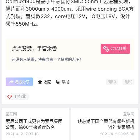
Conflux1800是基于中芯国际SMIC 55nm工艺进程实现，
裸片面积3000um x 4000um，采用wire bonding BGA方
式封装，管脚数232，core电压1.2V，IO电压1.8V，设计
频率550MHz。
点点赞赏，手留余香
给TA打赏
还没有人赞赏，快来当第一个赞赏的人吧！
0
0
海报分享
收藏
举报
IT行业
互联网
互联网
索尼公司正式更名为索尼集团
缺芯潮下国产替代有哪些新机
公司，逾60年来首度改名
遇？专家解析
2021-4-2 17:37:18
2021-4-2 20:06:00