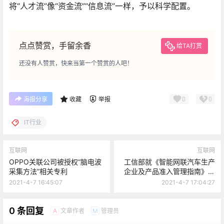
将“人才流”像“资金流”“信息流”一样，予以科学配置。
点点赞赏，手留余香
给TA打赏
还没有人赞赏，快来当第一个赞赏的人吧！
0
0
海报分享
收藏
举报
IT行业
互联网
互联网
OPPO关联公司被授权“脑电波
工信部就《智能网联汽车生产
采集方法”相关专利
企业及产品准入管理指南》征
求意见
2021-4-7 16:45:07
2021-4-7 17:04:27
0 条回复
文章作者
管理员
A
M