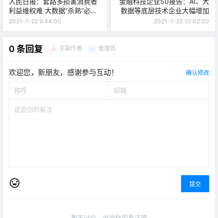
人民日报：套路多损害消费者
金融科技企业50报告：AI、大
利益维权难 大数据“杀熟”必须
数据等底层技术企业大幅增加
重罚
2021-1-22 9:44:00
2021-1-22 10:02:00
0 条回复
文章作者
管理员
A
M
欢迎您，新朋友，感谢参与互动！
确认修改
提交
暂无讨论，说说你的看法吧