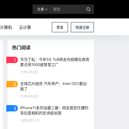
文章
计算机
云计算
登录
快速注册
热门阅读
1
华为丁耘：今年5G ToB将走向规模化商用
要点亮1000座智慧工厂
21年5月8日
2
全球芯片缺货 汽车停产：Intel CEO要出
面了
21年4月6日
3
iPhone11系列浴霸三摄：网友疯狂吐槽的
背后是相机的史诗级加强
19年9月11日