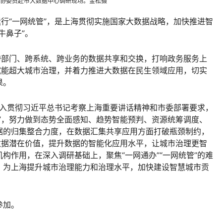
协委员赴市大数据中心调研现场。金松摄
运行“一网统管”，是上海贯彻实施国家大数据战略，加快推进智
牛鼻子”。
跨部门、跨系统、跨业务的数据共享和交换，打响政务服务上
赋能超大城市治理，并着力推进大数据在民生领域应用，切实
果。
要深入贯彻习近平总书记考察上海重要讲话精神和市委部署要求，
”，努力做到态势全面感知、趋势智能预判、资源统筹调度、
据的归集整合力度，在数据汇集共享应用方面打破瓶颈制约，
数据潜在价值，提升数据的智能化应用水平，让城市治理更智
构作用，在深入调研基础上，聚焦“一网通办”“一网统管”的难
，为上海提升城市治理能力和治理水平，加快建设智慧城市贡
参加。