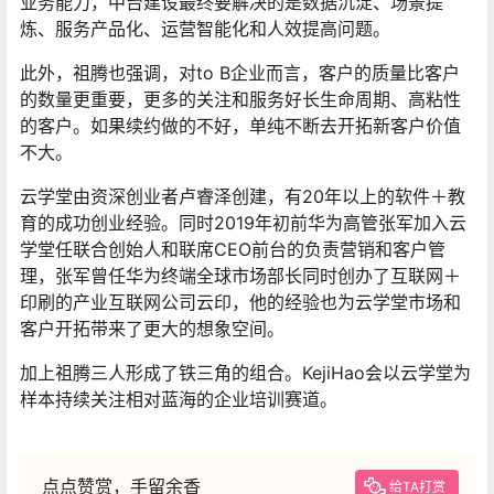
业务能力，中台建设最终要解决的是数据沉淀、场景提
炼、服务产品化、运营智能化和人效提高问题。
此外，祖腾也强调，对to B企业而言，客户的质量比客户
的数量更重要，更多的关注和服务好长生命周期、高粘性
的客户。如果续约做的不好，单纯不断去开拓新客户价值
不大。
云学堂由资深创业者卢
睿
泽创建，有20年以上的软件＋教
育的成功创业经验。同时2019年初前华为高管张军加入云
学堂任联合创始人和联席CEO前台的负责营销和客户管
理，张军曾任华为终端全球市场部长同时创办了互联网＋
印刷的产业互联网公司云印，他的经验也为云学堂市场和
客户开拓带来了更大的想象空间。
加上祖腾三人形成了铁三角的组合。KejiHao会以云学堂为
样本持续关注相对蓝海的企业培训赛道。
点点赞赏，手留余香
给TA打赏