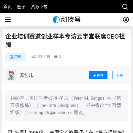
首页
圈子
资源下载
企业培训赛道创业样本专访云学堂联席CEO祖
腾
0
互联网
19年9月20日
苏乞儿
关注
私信
1990年，美国学者彼得·圣吉（Peter M. Senge）在《第
五项修炼》（The Fifth Discipline）一书中提出“学习型
组织”（Learning Organization）理论。
【科技号】1990年，美国学者彼得·圣吉在《第五项修炼》