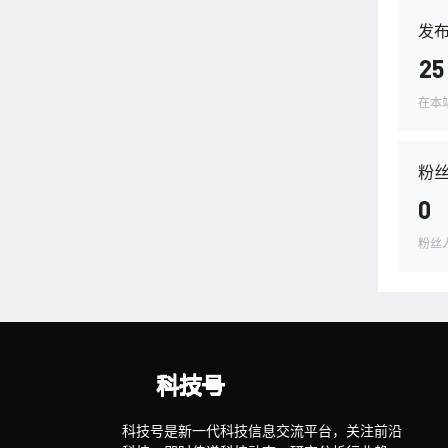
发
25
在本
粉
0
粉丝
科技号是新一代科技信息交流平台，关注前沿