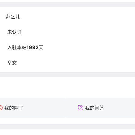
苏乞儿
未认证
入驻本站
1992
天
女
我的圈子
我的问答