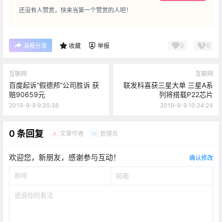
还没有人赞赏，快来当第一个赞赏的人吧！
0
0
海报分享
收藏
举报
互联网
互联网
百度起诉“假德邦”公司胜诉 获
联发科喜获三星大单 三星A系
赔90659元
列将搭载P22芯片
2019-9-9 9:35:38
2019-9-9 10:24:24
0 条回复
文章作者
管理员
A
M
欢迎您，新朋友，感谢参与互动！
确认修改