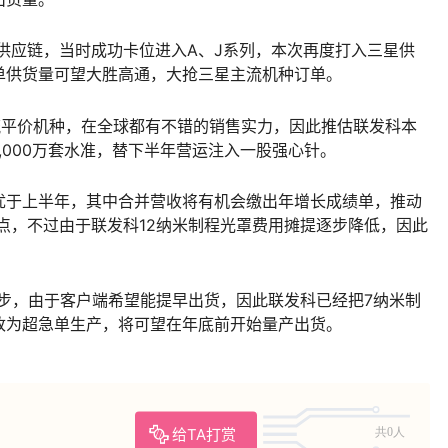
星供应链，当时成功卡位进入A、J系列，本次再度打入三星供
单供货量可望大胜高通，大抢三星主流机种订单。
流平价机种，在全球都有不错的销售实力，因此推估联发科本
,000万套水准，替下半年营运注入一股强心针。
优于上半年，其中合并营收将有机会缴出年增长成绩单，推动
分点，不过由于联发科12纳米制程光罩费用摊提逐步降低，因此
步，由于客户端希望能提早出货，因此联发科已经把7纳米制
产改为超急单生产，将可望在年底前开始量产出货。
给TA打赏
共0人