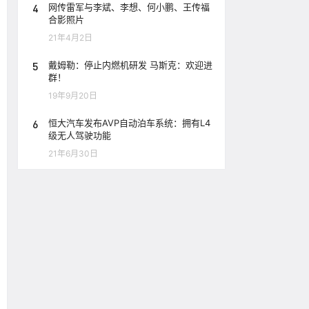
4
网传雷军与李斌、李想、何小鹏、王传福
合影照片
21年4月2日
5
戴姆勒：停止内燃机研发 马斯克：欢迎进
群！
19年9月20日
6
恒大汽车发布AVP自动泊车系统：拥有L4
级无人驾驶功能
21年6月30日