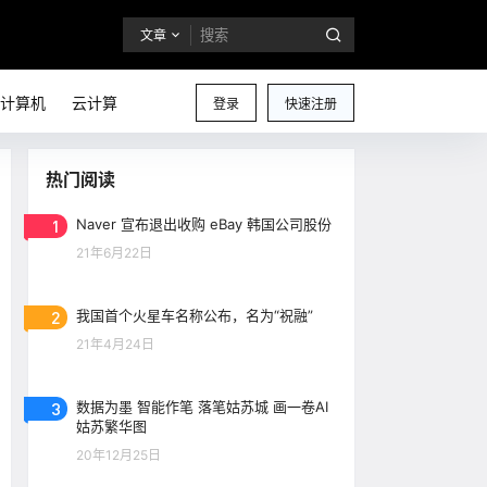
文章
计算机
云计算
登录
快速注册
热门阅读
1
Naver 宣布退出收购 eBay 韩国公司股份
21年6月22日
2
我国首个火星车名称公布，名为“祝融”
21年4月24日
3
数据为墨 智能作笔 落笔姑苏城 画一卷AI
姑苏繁华图
20年12月25日