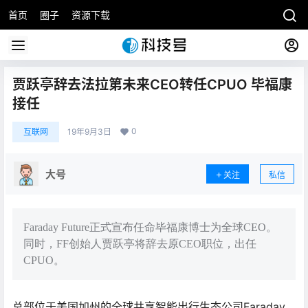
首页
圈子
资源下载
贾跃亭辞去法拉第未来CEO转任CPUO 毕福康
接任
0
互联网
19年9月3日
大号
关注
私信
Faraday Future正式宣布任命毕福康博士为全球CEO。
同时，FF创始人贾跃亭将辞去原CEO职位，出任
CPUO。
总部位于美国加州的全球共享智能出行生态公司Faraday