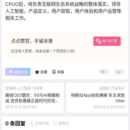
CPUO后，将负责互联网生态系统战略的整体落实，领导
人工智能，产品定义，用户获取，用户体验和用户运营等
相关工作。
点点赞赏，手留余香
给TA打赏
还没有人赞赏，快来当第一个赞赏的人吧！
0
0
海报分享
收藏
举报
互联网
人工智能
半导体
互联网
汽车电子
展锐CEO楚庆：5G与AI相辅相
特斯拉App宕机瘫痪 车主求助
成 虎贲和春藤正是时代的完美
Uber
组合
2019-9-3 18:47:00
2019-9-3 21:45:00
0 条回复
文章作者
管理员
A
M