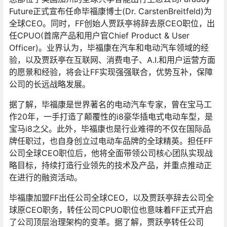
Future正式宣布任命毕福康博士(Dr. CarstenBreitfeld)为
全球CEO。同时，FF创始人贾跃亭将辞去原CEO职位，出
任CPUO(首席产品和用户官Chief Product & User
Officer)。业界认为，毕福康在汽车和电动汽车领域的经
验，以及贾跃亭在互联网、消费电子、A.I.和用户运营方面
的愿景和经验，将会让FF实现强强联合，优势互补，保障
公司的长远战略发展。
据了解，毕福康是世界著名的电动汽车专家，曾在宝马工
作20年，一手打造了颠覆性的i8豪华插电式电动车型，是
宝马i8之父。此外，毕福康也是行业难得的不仅在国际品
牌任职过，也自身创立过电动车品牌的全球精英。担任FF
公司全球CEO职位后，他将全面带领公司核心团队实现战
略目标，持续打造行业领先的技术及产品，并重点推动正
在进行的融资活动。
毕福康加盟FF出任公司全球CEO，以及贾跃亭辞去公司全
球原CEO职务，转任公司CPUO职位也意味着FF正式开启
了公司顶层治理架构的变革。据了解，贾跃亭转任公司