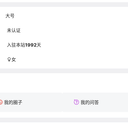
大号
未认证
入驻本站
1992
天
女
我的圈子
我的问答