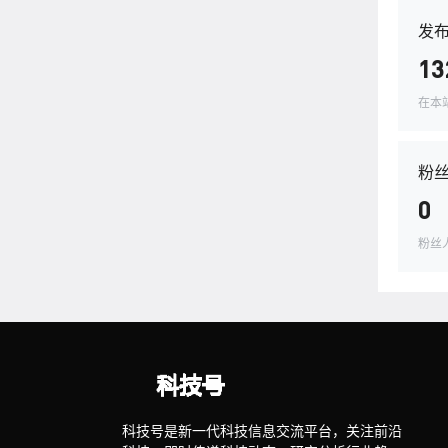
发
13
在本
粉
0
粉丝
科技号是新一代科技信息交流平台，关注前沿