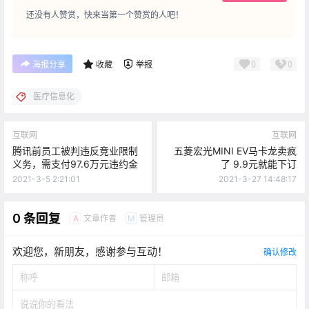
还没有人赞赏，快来当第一个赞赏的人吧！
0
0
海报分享
收藏
举报
医疗信息化
互联网
互联网
腾讯前员工被判违反竞业限制
五菱宏光MINI EV马卡龙卖疯
义务，需支付97.6万元违约金
了 9.9元就能下订
2021-3-5 2:21:01
2021-3-27 14:48:17
0 条回复
文章作者
管理员
A
M
欢迎您，新朋友，感谢参与互动！
确认修改