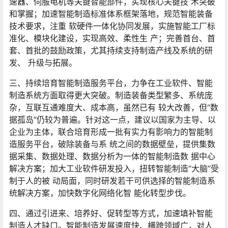
速器、伺服电机等关键智能部件，实现核心关键技 术突破
和掌握；加速智能制造标准体系框架落地，规范智能装备
技术要求，注重 软硬件一体化协同发展，实施智能工厂标
准化、模块化建设，实现高效、柔性生 产；完善首台、首
套、首批的鼓励政策，尤其持续支持制造产线及系统的研
发、 升级与拓展。
三、持续培育智能制造服务平台，力争在工业软件、智能
制造系统方面取得更大突破。制造装备类型繁多、系统庞
杂，互联互通难度大、成本高，虽然已有 较大改善，但“数
据孤岛”仍较为普遍。针对这一点，建议以国家为主导、以
企业为主体，联合培育形成一批有实力有影响力的智能制
造服务平台，破除装备与系 统之间的数据壁垒，提供集数
据采集、数据处理、数据分析为一体的智能制造数 据中心
解决方案；加大工业软件研发投入，扭转智能制造“大脑”受
制于人的被 动局面，同时研发若干可供选择的智能制造系
统解决方案，加快数字化网络化智 能化转型步伐。
四、通过引进来、培养好、促转型等方式，加速填补智能
制造人才缺口。智能制造发展速度快、横跨领域广，对人