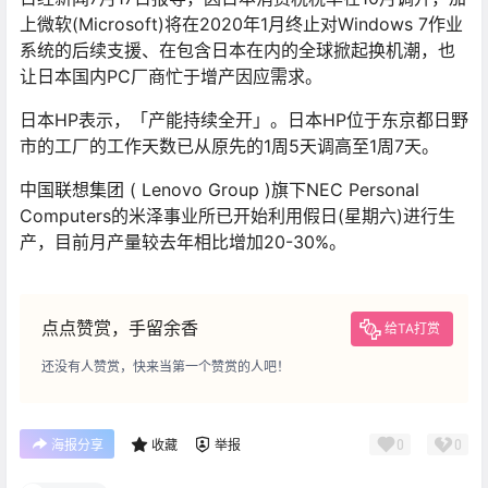
上微软(Microsoft)将在2020年1月终止对Windows 7作业
系统的后续支援、在包含日本在内的全球掀起换机潮，也
让日本国内PC厂商忙于增产因应需求。
日本HP表示，「产能持续全开」。日本HP位于东京都日野
市的工厂的工作天数已从原先的1周5天调高至1周7天。
中国联想集团 ( Lenovo Group )旗下NEC Personal
Computers的米泽事业所已开始利用假日(星期六)进行生
产，目前月产量较去年相比增加20-30%。
点点赞赏，手留余香
给TA打赏
还没有人赞赏，快来当第一个赞赏的人吧！
0
0
海报分享
收藏
举报