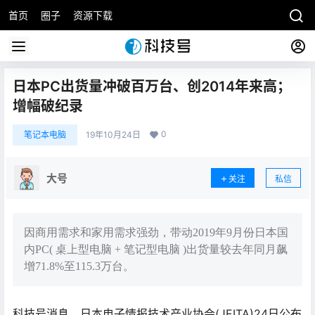
首页
圈子
资源下载
日本PC出货量冲破百万台、创2014年来高；
增幅破纪录
0
笔记本电脑
19年10月24日
大号
关注
私信
因商用需求和家用需求强劲，带动2019年9月份日本国
内PC( 桌上型电脑 + 笔记型电脑 )出货量较去年同月飙
增71.8%至115.3万台。
科技号消息，日本电子情报技术产业协会(JEITA)24日公布