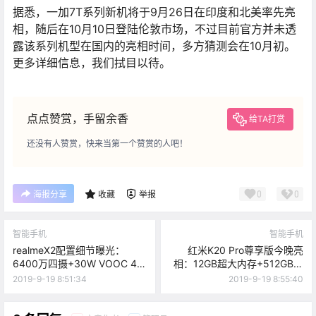
据悉，一加7T系列新机将于9月26日在印度和北美率先亮
相，随后在10月10日登陆伦敦市场，不过目前官方并未透
露该系列机型在国内的亮相时间，多方猜测会在10月初。
更多详细信息，我们拭目以待。
点点赞赏，手留余香
给TA打赏
还没有人赞赏，快来当第一个赞赏的人吧！
0
0
海报分享
收藏
举报
智能手机
智能手机
realmeX2配置细节曝光：
红米K20 Pro尊享版今晚亮
6400万四摄+30W VOOC 4.0
相：12GB超大内存+512GB超
闪充
大空间
2019-9-19 8:51:34
2019-9-19 8:55:40